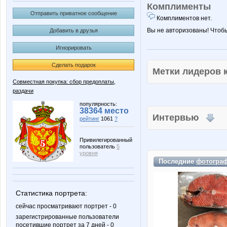
Комплименты
Отправить приватное сообщение
Комплиментов нет.
Вы не авторизованы! Чтоб
Добавить в друзья
Игнорировать
Сделать подарок
Метки лидеров
Совместная покупка: сбор предоплаты,
раздачи
популярность:
38364 место
Интервью
рейтинг
1061
?
Привилегированный
пользователь
5
уровня
Последние
фотогра
Статистика портрета:
сейчас просматривают портрет - 0
зарегистрированные пользователи
посетившие портрет за 7 дней - 0