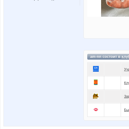
am-nn состоит в
клу
Уч
Кл
За
Бь